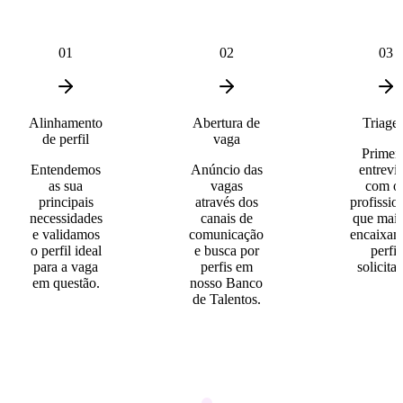
01
02
03
Alinhamento
Abertura de
Triage
de perfil
vaga
Primei
Entendemos
Anúncio das
entrevis
as sua
vagas
com o
principais
através dos
profissio
necessidades
canais de
que mais
e validamos
comunicação
encaixam
o perfil ideal
e busca por
perfil
para a vaga
perfis em
solicita
em questão.
nosso Banco
de Talentos.