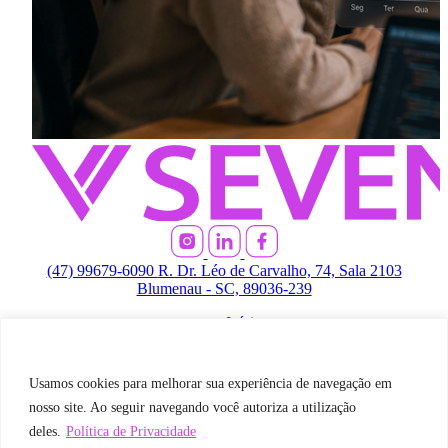
(47) 99679-6090
R. Dr. Léo de Carvalho, 74, Sala 2103
Blumenau - SC, 89036-239
Início
Quem somos
Oportunidades
Parceiros
Usamos cookies para melhorar sua experiência de navegação em
Blog
nosso site. Ao seguir navegando você autoriza a utilização
Política de privacidade
deles.
Política de Privacidade