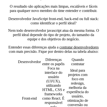
O resultado são
aplicações mais limpas, escaláveis e fáceis
para qualquer novo membro do time
entender e contribuir.
Desenvolvedor JavaScript front-end, back-end ou full stack:
como identificar o perfil ideal?
Nem todo desenvolvedor javascript atua da mesma forma. O
perfil ideal depende do tipo de projeto, do tamanho da
equipe e dos objetivos do negócio.
Entender essas diferenças ajuda a
contratar desenvolvedores
com mais precisão. Fique por dentro delas na tabela abaixo:
Diferenças
Quando
Desenvolvedor
entre os papéis
contratar
Foca na
Ideal para
interface do
projetos com
usuário
foco em
(UI/UX),
redesign,
utilizando
melhoria da
HTML, CSS e
experiência do
frameworks
usuário,
Front-end
como React. É
otimização de
responsável
conversão ou
pela