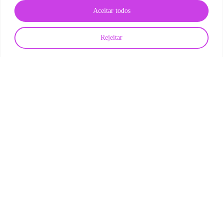
Aceitar todos
Rejeitar
Carreira em TI
Desenvolvedor PHP: o que faz e como contratar o perfil
ideal para sua empresa