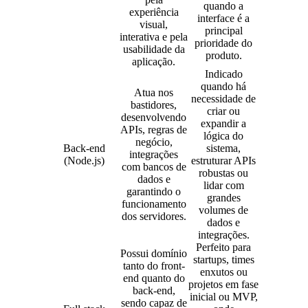
quando a
experiência
interface é a
visual,
principal
interativa e pela
prioridade do
usabilidade da
produto.
aplicação.
Indicado
quando há
Atua nos
necessidade de
bastidores,
criar ou
desenvolvendo
expandir a
APIs, regras de
lógica do
negócio,
Back-end
sistema,
integrações
(Node.js)
estruturar APIs
com bancos de
robustas ou
dados e
lidar com
garantindo o
grandes
funcionamento
volumes de
dos servidores.
dados e
integrações.
Perfeito para
Possui domínio
startups, times
tanto do front-
enxutos ou
end quanto do
projetos em fase
back-end,
inicial ou MVP,
sendo capaz de