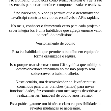
No
front-end,
bibliotecas como React, Angular e Vue.js são
essenciais para criar interfaces componentizadas e reativas.
Já no
back-end,
o Node.js permite que o desenvolvedor
JavaScript construa servidores escaláveis e APIs rápidas.
No mais, conhecer o
framework
certo para cada projeto e
saber integrá-los é uma habilidade que agrega enorme valor
ao perfil do profissional.
Versionamento de código
Esta é a habilidade que permite o trabalho em equipe de
forma organizada e segura.
Isso porque
usar sistemas como Git significa que múltiplos
desenvolvedores trabalham no mesmo projeto
sem
sobrescrever o trabalho alheio.
Neste cenário, um desenvolvedor de JavaScript usa
comandos para criar branches (ramos) para novas
funcionalidades,
faz commits
com mensagens descritivas e
realiza merges
(junções) de código após revisão.
Essa prática garante um histórico claro e a possibilidade de
reverter mudanças se necessário.