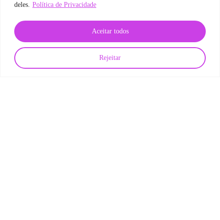
deles.
Política de Privacidade
Aceitar todos
Rejeitar
Gestão de TI
Outsourcing de TI
Tecnologia
Transformação
Digital
Como o outsourcing de TI ajuda a reduzir gargalos de
contratação sem perder qualidade