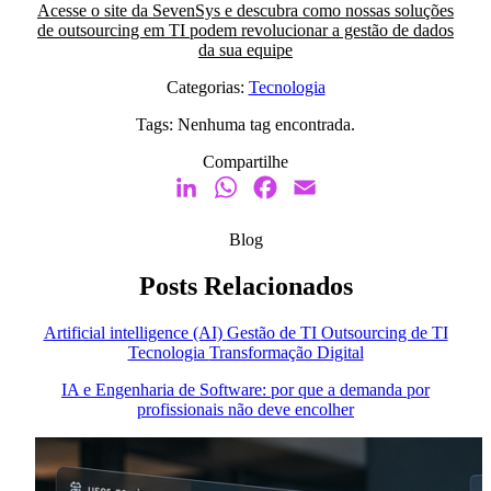
Acesse o site da SevenSys e descubra como nossas soluções
de outsourcing em TI podem revolucionar a gestão de dados
da sua equipe
Categorias:
Tecnologia
Tags:
Nenhuma tag encontrada.
Compartilhe
LinkedIn
WhatsApp
Facebook
Email
Blog
Posts Relacionados
Artificial intelligence (AI)
Gestão de TI
Outsourcing de TI
Tecnologia
Transformação Digital
IA e Engenharia de Software: por que a demanda por
profissionais não deve encolher