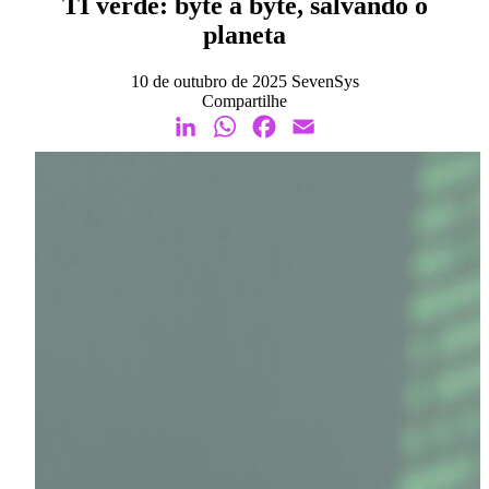
TI verde: byte a byte, salvando o
planeta
10 de outubro de 2025
SevenSys
Compartilhe
LinkedIn
WhatsApp
Facebook
Email