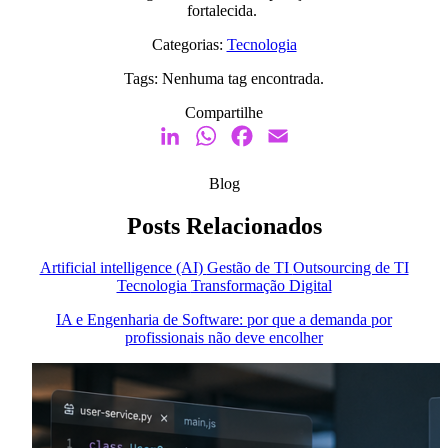
fortalecida.
Categorias:
Tecnologia
Tags:
Nenhuma tag encontrada.
Compartilhe
LinkedIn
WhatsApp
Facebook
Email
Blog
Posts Relacionados
Artificial intelligence (AI)
Gestão de TI
Outsourcing de TI
Tecnologia
Transformação Digital
IA e Engenharia de Software: por que a demanda por
profissionais não deve encolher