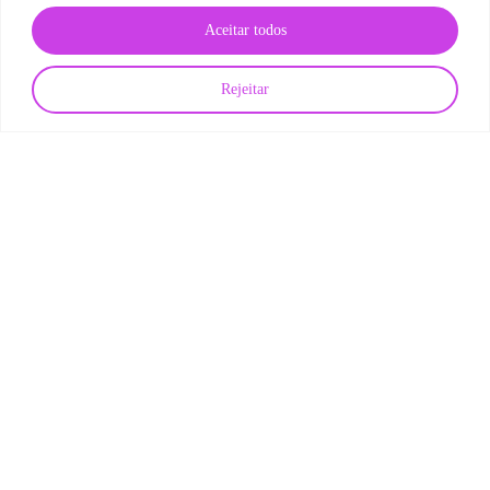
Aceitar todos
Rejeitar
Gestão de TI
Outsourcing de TI
Tecnologia
Transformação
Digital
Como o outsourcing de TI ajuda a reduzir gargalos de
contratação sem perder qualidade