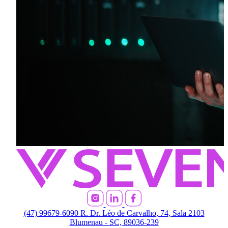
(47) 99679-6090
R. Dr. Léo de Carvalho, 74, Sala 2103
Blumenau - SC, 89036-239