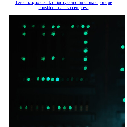
Terceirização de TI: o que é, como funciona e por que
considerar para sua empresa