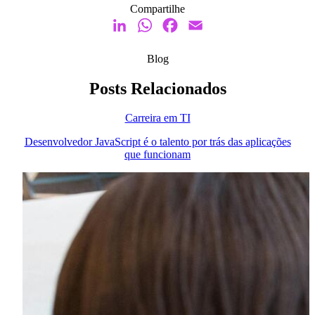
Compartilhe
LinkedIn
WhatsApp
Facebook
Email
Blog
Posts Relacionados
Carreira em TI
Desenvolvedor JavaScript é o talento por trás das aplicações
que funcionam