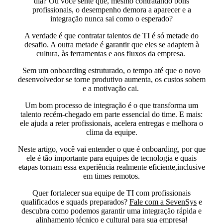
dia? Ou você sente que, mesmo contratando bons
profissionais, o desempenho demora a aparecer e a
integração nunca sai como o esperado?
A verdade é que contratar talentos de TI é só metade do
desafio. A outra metade é garantir que eles
se adaptem à
cultura, às ferramentas e aos fluxos da empresa
.
Sem um onboarding estruturado, o tempo até que o novo
desenvolvedor se torne produtivo aumenta, os custos sobem
e a motivação cai.
Um bom processo de integração é o que transforma um
talento recém-chegado em parte essencial do time. E mais:
ele ajuda a
reter profissionais
, acelera entregas e melhora o
clima da equipe.
Neste artigo, você vai entender o que é onboarding, por que
ele é tão importante para equipes de tecnologia e quais
etapas tornam essa experiência realmente eficiente,inclusive
em times remotos.
Quer
fortalecer sua equipe de TI
com profissionais
qualificados e squads preparados?
Fale com a SevenSys
e
descubra como podemos garantir uma integração rápida e
alinhamento técnico e cultural para sua empresa!