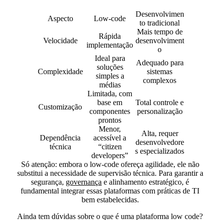
Desenvolvimen
Aspecto
Low-code
to tradicional
Mais tempo de
Rápida
Velocidade
desenvolviment
implementação
o
Ideal para
Adequado para
soluções
Complexidade
sistemas
simples a
complexos
médias
Limitada, com
base em
Total controle e
Customização
componentes
personalização
prontos
Menor,
Alta, requer
Dependência
acessível a
desenvolvedore
técnica
“citizen
s especializados
developers”
Só atenção: embora o low-code ofereça agilidade, ele não
substitui a necessidade de supervisão técnica. Para garantir a
segurança,
governança
e alinhamento estratégico, é
fundamental integrar essas plataformas com práticas de TI
bem estabelecidas.
Ainda tem dúvidas sobre o que é uma plataforma low code?