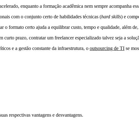
o acelerado, enquanto a formação acadêmica nem sempre acompanha ess
ionais com o conjunto certo de
habilidades técnicas
(
hard skills
)
e compo
 o formato certo ajuda a equilibrar custo, tempo e qualidade, além de, c
em curto prazo, contratar um
freelancer especializado
talvez seja a soluç
ticos e a gestão constante da infraestrutura, o
outsourcing de TI
se most
uas respectivas vantagens e desvantagens.