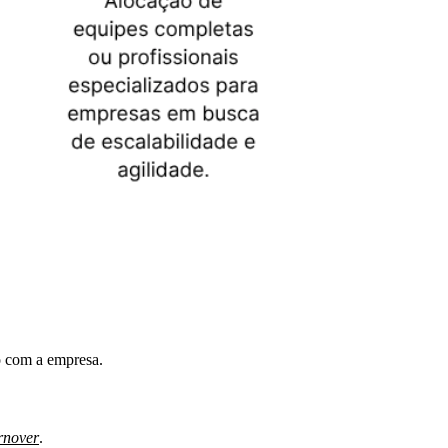
to com a empresa.
rnover
.