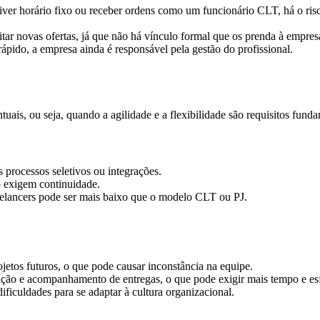
 tiver horário fixo ou receber ordens como um funcionário CLT, há o ris
itar novas ofertas, já que não há vínculo formal que os prenda à empres
ápido, a empresa ainda é responsável pela gestão do profissional.
ntuais, ou seja, quando a agilidade e a flexibilidade são requisitos funda
s processos seletivos ou integrações.
o exigem continuidade.
reelancers pode ser mais baixo que o modelo CLT ou PJ.
ojetos futuros, o que pode causar inconstância na equipe.
ção e acompanhamento de entregas, o que pode exigir mais tempo e esfor
dificuldades para se adaptar à cultura organizacional.