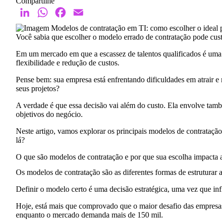
Compartilhe
LinkedIn
WhatsApp
Facebook
Email
Você sabia que escolher o modelo errado de
contratação
pode cust
Em um mercado em que a escassez de talentos qualificados é uma co
flexibilidade
e
redução de custos
.
Pense bem: sua empresa está enfrentando dificuldades em atrair e
seus projetos?
A verdade é que essa decisão vai além do custo. Ela envolve també
objetivos do negócio
.
Neste artigo, vamos explorar os principais modelos de contrataç
lá?
O que são modelos de contratação e por que sua escolha impacta a
Os modelos de contratação são as diferentes
formas de estruturar 
Definir o modelo certo é uma decisão estratégica, uma vez que infl
Hoje, está mais que comprovado que o maior desafio das empresas 
enquanto o mercado demanda mais de 150 mil.