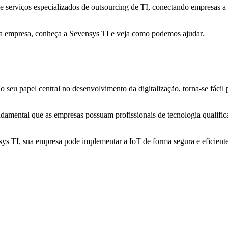
ce serviços especializados de
outsourcing de TI
, conectando empresas a 
sua empresa, conheça a Sevensys TI e veja como podemos ajudar.
o seu papel central no desenvolvimento da digitalização, torna-se fácil
ndamental que as empresas possuam profissionais de tecnologia qualific
sys TI
, sua empresa pode implementar a IoT de forma segura e eficiente