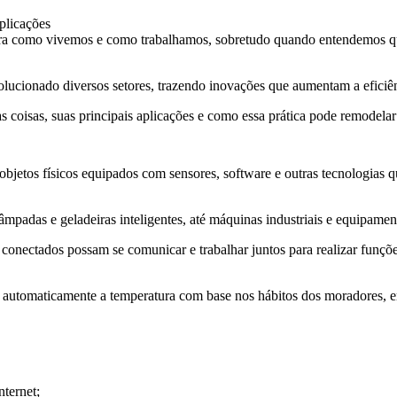
ira como vivemos e como trabalhamos, sobretudo quando entendemos que 
volucionado diversos setores, trazendo inovações que aumentam a eficiê
 coisas, suas principais aplicações e como essa prática pode remodelar 
objetos físicos equipados com sensores, software e outras tecnologias qu
âmpadas e geladeiras inteligentes, até máquinas industriais e equipame
s conectados possam se comunicar e trabalhar juntos para realizar funç
r automaticamente a temperatura com base nos hábitos dos moradores,
nternet;