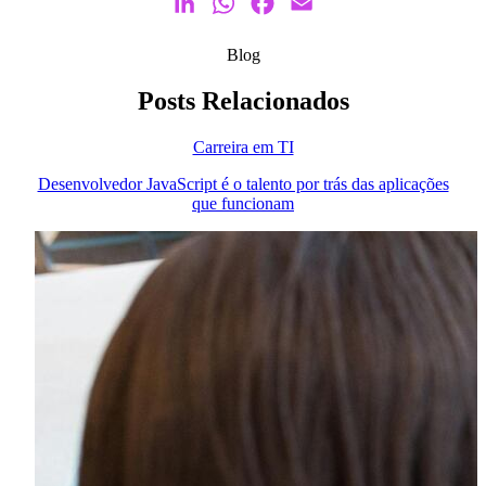
LinkedIn
WhatsApp
Facebook
Email
Blog
Posts Relacionados
Carreira em TI
Desenvolvedor JavaScript é o talento por trás das aplicações
que funcionam