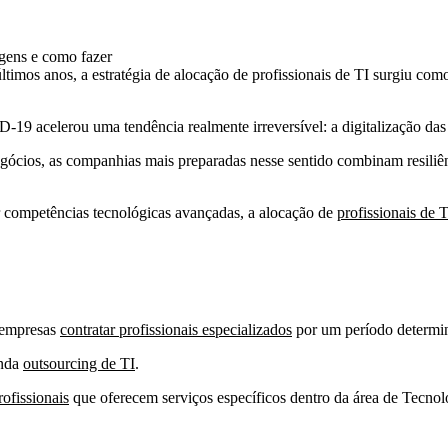
ltimos anos, a
estratégia de alocação de profissionais de TI surgiu co
D-19 acelerou uma tendência realmente irreversível:
a digitalização da
egócios, as companhias mais preparadas nesse sentido combinam resili
 competências tecnológicas avançadas, a alocação de
profissionais de T
s empresas
contratar profissionais especializados
por um período determin
inda
outsourcing de TI
.
rofissionais
que oferecem serviços específicos dentro da área de Tecno